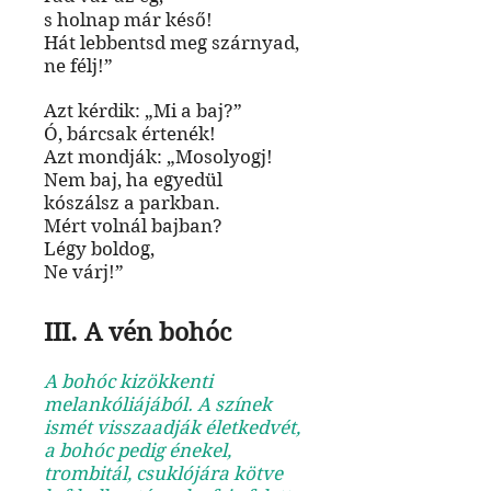
s holnap már késő!
Hát lebbentsd meg szárnyad,
ne félj!”
Azt kérdik: „Mi a baj?”
Ó, bárcsak értenék!
Azt mondják: „Mosolyogj!
Nem baj, ha egyedül
kószálsz a parkban.
Mért volnál bajban?
Légy
boldog,
Ne várj!”
III. A vén bohóc
A bohóc kizökkenti
melankóliájából. A színek
ismét visszaadják életkedvét,
a bohóc pedig énekel,
trombitál, csuklójára kötve