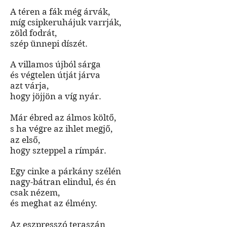
A téren a fák még árvák,
míg csipkeruhájuk varrják,
zöld fodrát,
szép ünnepi díszét.
A villamos újból sárga
és végtelen útját járva
azt várja,
hogy jöjjön a víg nyár.
Már ébred az álmos költő,
s ha végre az ihlet megjő,
az első,
hogy szteppel a rímpár.
Egy cinke a párkány szélén
nagy-bátran elindul, és én
csak nézem,
és meghat az élmény.
Az eszpresszó teraszán