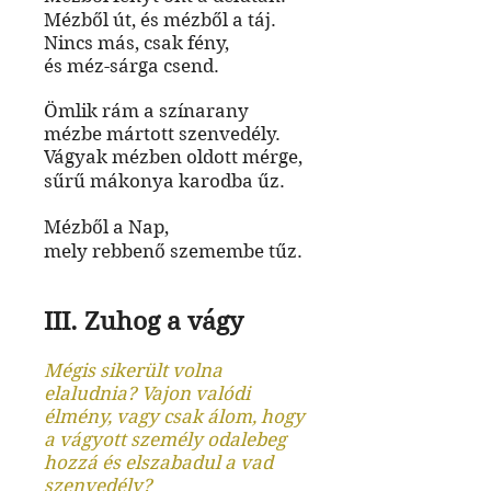
Mézből út, és mézből a táj.
Nincs más, csak fény,
és méz-sárga csend.
Ömlik rám a színarany
mézbe mártott szenvedély.
Vágyak mézben oldott mérge,
sűrű mákonya karodba űz.
Mézből a Nap,
mely rebbenő szemembe tűz.
III. Zuhog a vágy
Mégis sikerült volna
elaludnia? Vajon valódi
élmény, vagy csak álom, hogy
a vágyott személy odalebeg
hozzá és elszabadul a vad
szenvedély?