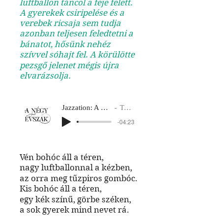
luftballon táncol a feje felett.
A gyerekek csiripelése és a
verebek ricsaja sem tudja
azonban teljesen feledtetni a
bánatot, hősünk nehéz
szívvel sóhajt fel. A körülötte
pezsgő jelenet mégis újra
elvarázsolja.
Jazzation: A négy évszak
Tavasz 3
-04:23
Vén bohóc áll a téren,
nagy luftballonnal a kézben,
az orra meg tűzpiros gombóc.
Kis bohóc áll a téren,
egy kék színű, görbe széken,
a sok gyerek mind nevet rá.