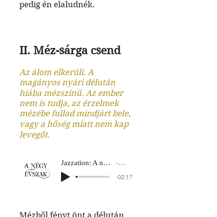
pedig én elaludnék.
II. Méz-sárga csend
Az álom elkerüli. A
magányos nyári délután
hiába mézszínű. Az ember
nem is tudja, az érzelmek
mézébe fullad mindjárt bele,
vagy a hőség miatt nem kap
levegőt.
Jazzation: A négy évszak
Nyár 2
-02:17
Mézből fényt önt a délután.