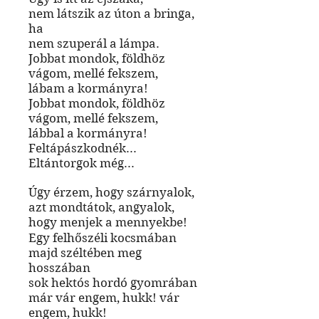
nem látszik az úton a bringa,
ha
nem szuperál a lámpa.
Jobbat mondok, földhöz
vágom, mellé fekszem,
lábam a kormányra!
Jobbat mondok, földhöz
vágom, mellé fekszem,
lábbal a kormányra!
Feltápászkodnék...
Eltántorgok még...
Úgy érzem, hogy szárnyalok,
azt mondtátok, angyalok,
hogy menjek a mennyekbe!
Egy felhőszéli kocsmában
majd széltében meg
hosszában
sok hektós hordó gyomrában
már vár engem, hukk! vár
engem, hukk!