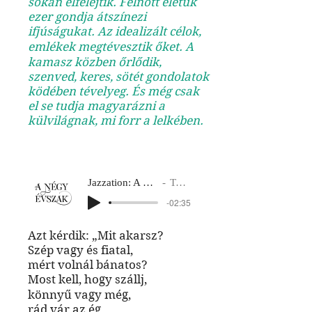
sokan elfelejtik. Felnőtt életük
ezer gondja átszínezi
ifjúságukat. Az idealizált célok,
emlékek megtévesztik őket. A
kamasz közben őrlődik,
szenved, keres, sötét gondolatok
ködében tévelyeg. És még csak
el se tudja magyarázni a
külvilágnak, mi forr a lelkében.
Jazzation: A négy évszak
Tavasz 2
-02:35
Azt kérdik: „Mit akarsz?
Szép vagy és fiatal,
mért volnál bánatos?
Most kell, hogy szállj,
könnyű vagy még,
rád vár az ég,