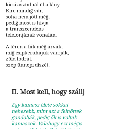
kicsi asztalnál ül a lány.
Kire mindig vár,
soha nem jött még,
pedig most is hívja
a transzcendens
telefonjának vonalán.
A téren a fák még árvák,
míg csipkeruhájuk varrják,
zöld fodrát,
szép ünnepi díszét.
II. Most kell, hogy szállj
Egy kamasz élete sokkal
nehezebb, mint azt a felnőttek
gondolják, pedig ők is voltak
kamaszok. Valahogy ezt mégis