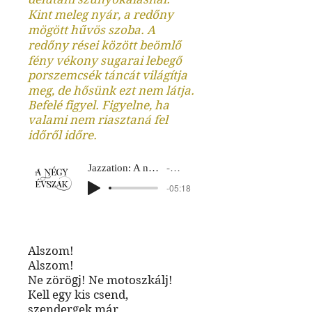
Kint meleg nyár, a redőny
mögött hűvös szoba. A
redőny rései között beömlő
fény vékony sugarai lebegő
porszemcsék táncát világítja
meg, de hősünk ezt nem látja.
Befelé figyel. Figyelne, ha
valami nem riasztaná fel
időről időre.
Jazzation: A négy évszak
Nyár 1
-05:18
Alszom!
Alszom!
Ne zörögj! Ne motoszkálj!
Kell egy kis csend,
szendergek már,