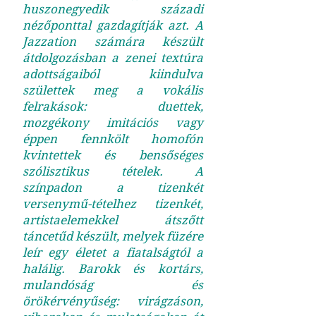
huszonegyedik századi
nézőponttal gazdagítják azt. A
Jazzation számára készült
átdolgozásban a zenei textúra
adottságaiból kiindulva
születtek meg a vokális
felrakások: duettek,
mozgékony imitációs vagy
éppen fennkölt homofón
kvintettek és bensőséges
szólisztikus tételek. A
színpadon a tizenkét
versenymű-tételhez tizenkét,
artistaelemekkel átszőtt
táncetűd készült, melyek füzére
leír egy életet a fiatalságtól a
halálig. Barokk és kortárs,
mulandóság és
örökérvényűség: virágzáson,