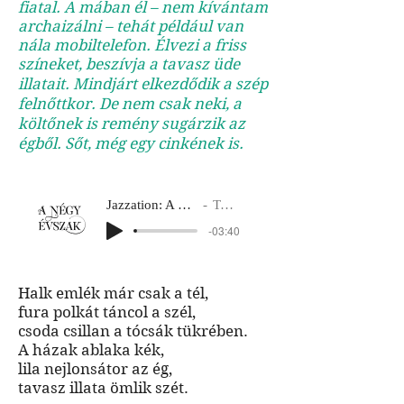
fiatal. A mában él – nem kívántam
archaizálni – tehát például van
nála mobiltelefon. Élvezi a friss
színeket, beszívja a tavasz üde
illatait. Mindjárt elkezdődik a szép
felnőttkor. De nem csak neki, a
költőnek is remény sugárzik az
égből. Sőt, még egy cinkének is.
Jazzation: A négy évszak
Tavasz 1
-03:40
Halk emlék már csak a tél,
fura polkát táncol a szél,
csoda csillan a tócsák tükrében.
A házak ablaka kék,
lila nejlonsátor az ég,
tavasz illata ömlik szét.