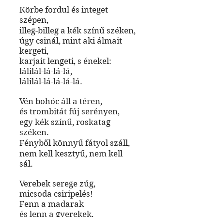
Körbe fordul és integet
szépen,
illeg-billeg a kék színű széken,
úgy csinál, mint aki álmait
kergeti,
karjait lengeti, s énekel:
lálilál-lá-lá-lá,
lálilál-lá-lá-lá-lá.
Vén bohóc áll a téren,
és trombitát fúj serényen,
egy kék színű, roskatag
széken.
Fényből könnyű fátyol száll,
nem kell kesztyű, nem kell
sál.
Verebek serege zúg,
micsoda csiripelés!
Fenn a madarak
és lenn a gyerekek,