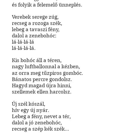
és folyik a felemelő ünneplés.
Verebek serege zúg,
recseg a rozoga szék,
lebeg a tavaszi fény,
dalol a zenebohóc:
lá-lá-lá-lá
lá-lá-lá-lá.
Kis bohóc áll a téren,
nagy luftballonnal a kézben,
az orra meg tűzpiros gombóc.
Bánatos percre gondolsz.
Hagyd magad újra hinni,
szellemek ellen harcolsz.
Új szél kószál,
hív egy új nyár.
Lebeg a fény, nevet a tér,
dalol a jó zenebohóc,
recseg a szép kék szék...