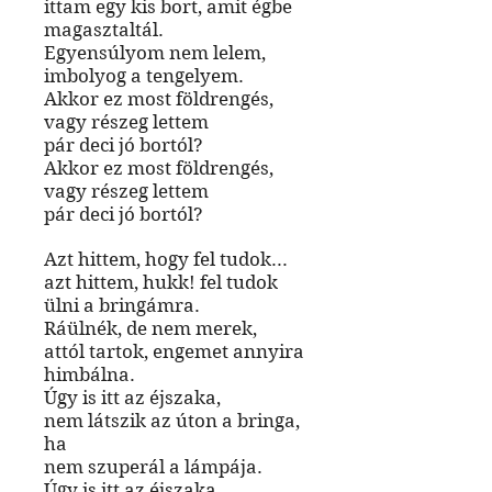
ittam egy kis bort, amit égbe
magasztaltál.
Egyensúlyom nem lelem,
imbolyog a tengelyem.
Akkor ez most földrengés,
vagy részeg lettem
pár deci jó bortól?
Akkor ez most földrengés,
vagy részeg lettem
pár deci jó bortól?
Azt hittem, hogy fel tudok...
azt hittem, hukk! fel tudok
ülni a bringámra.
Ráülnék, de nem merek,
attól tartok, engemet annyira
himbálna.
Úgy is itt az éjszaka,
nem látszik az úton a bringa,
ha
nem szuperál a lámpája.
Úgy is itt az éjszaka,