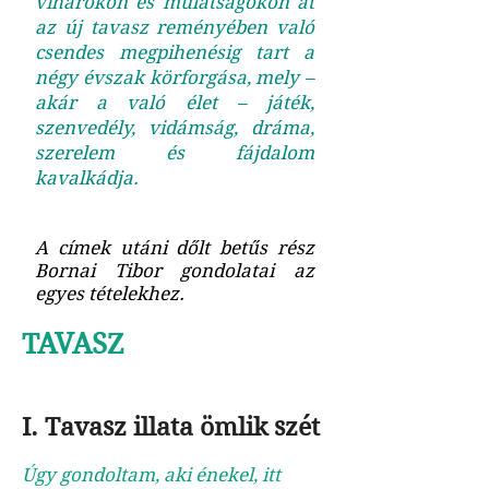
viharokon és mulatságokon át
az új tavasz reményében való
csendes megpihenésig tart a
négy évszak körforgása, mely –
akár a való élet – játék,
szenvedély, vidámság, dráma,
szerelem és fájdalom
kavalkádja.
A címek utáni dőlt betűs rész
Bornai Tibor gondolatai az
egyes tételekhez.
TAVASZ
I. Tavasz illata ömlik szét
Úgy gondoltam, aki énekel, itt