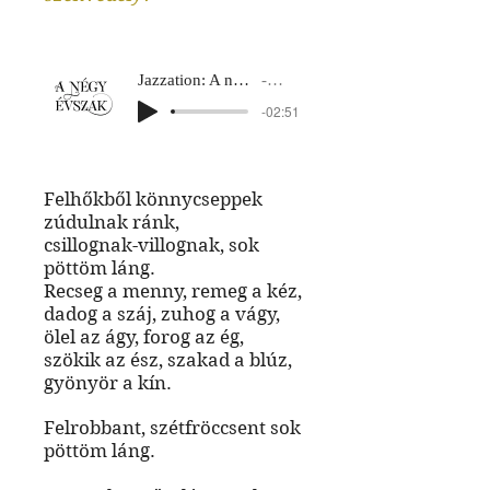
Jazzation: A négy évszak
Nyár 3
-02:51
Felhőkből könnycseppek
zúdulnak ránk,
csillognak-villognak, sok
pöttöm láng.
Recseg a menny, remeg a kéz,
dadog a száj, zuhog a vágy,
ölel az ágy, forog az ég,
szökik az ész, szakad a blúz,
gyönyör a kín.
Felrobbant, szétfröccsent sok
pöttöm láng.