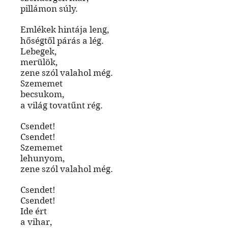
pillámon súly.
Emlékek hintája leng,
hőségtől párás a lég.
Lebegek,
merülök,
zene szól valahol még.
Szememet
becsukom,
a világ tovatűnt rég.
Csendet!
Csendet!
Szememet
lehunyom,
zene szól valahol még.
Csendet!
Csendet!
Ide ért
a vihar,