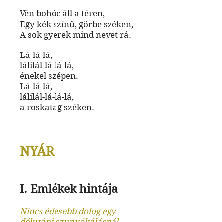
Vén bohóc áll a téren,
Egy kék színű, görbe széken,
A sok gyerek mind nevet rá.
Lá-lá-lá,
lálilál-lá-lá-lá,
énekel szépen.
Lá-lá-lá,
lálilál-lá-lá-lá,
a roskatag széken.
NYÁR
I. Emlékek hintája
Nincs édesebb dolog egy
délutáni szunyókálásnál.