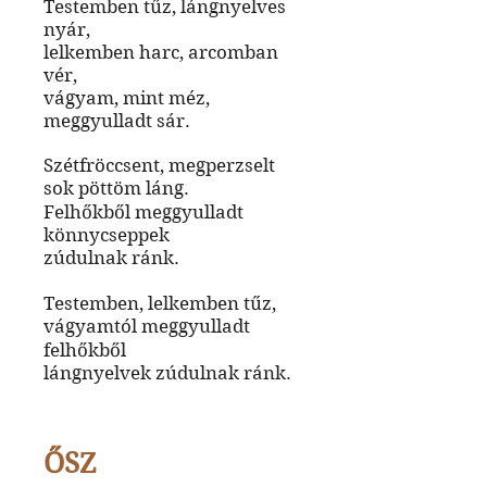
Testemben tűz, lángnyelves
nyár,
lelkemben harc, arcomban
vér,
vágyam, mint méz,
meggyulladt sár.
Szétfröccsent, megperzselt
sok pöttöm láng.
Felhőkből meggyulladt
könnycseppek
zúdulnak ránk.
Testemben, lelkemben tűz,
vágyamtól meggyulladt
felhőkből
lángnyelvek zúdulnak ránk.
ŐSZ