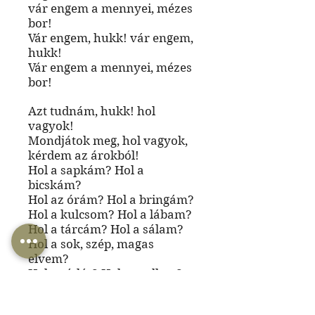
vár engem a mennyei, mézes
bor!
Vár engem, hukk! vár engem,
hukk!
Vár engem a mennyei, mézes
bor!
Azt tudnám, hukk! hol
vagyok!
Mondjátok meg, hol vagyok,
kérdem az árokból!
Hol a sapkám? Hol a
bicskám?
Hol az órám? Hol a bringám?
Hol a kulcsom? Hol a lábam?
Hol a tárcám? Hol a sálam?
Hol a sok, szép, magas
elvem?
Hol az ízlés? Hol a szellem?
Hol az erkölcs? Hol az ész?
A pia lila ködeibe vész...