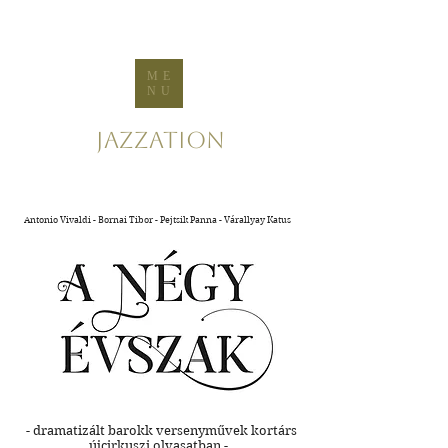
ME
NU
Jazzation
Antonio Vivaldi - Bornai Tibor - Pejtsik Panna - Várallyay Katus
- dramatizált barokk versenyművek kortárs
újcirkuszi olvasatban -