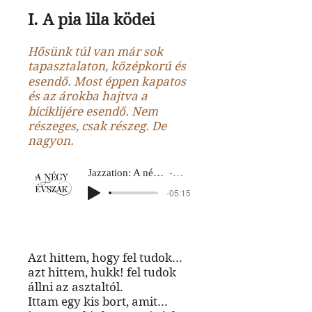
I. A pia lila ködei
Hősünk túl van már sok
tapasztalaton, középkorú és
esendő. Most éppen kapatos
és az árokba hajtva a
biciklijére esendő. Nem
részeges, csak részeg. De
nagyon.
Jazzation: A négy évszak
Ősz 1
-05:15
Azt hittem, hogy fel tudok...
azt hittem, hukk! fel tudok
állni az asztaltól.
Ittam egy kis bort, amit...