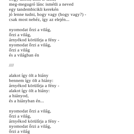
meg-megugró lánc ismétli a neved
egy tandembicikli kerekén
jó lenne tudni, hogy vagy (hogy vagy?) -
csak most nehéz, így az elején...
nyomodat őrzi a világ,
őrzi a világ,
árnyékod körülírja a fény -
nyomodat őrzi a világ,
őrzi a világ
és a világban én
////
alakot így ölt a hiány
bennem így ölt a hiány:
árnyékod körülírja a fény -
alakot így ölt a hiány:
a hiányod,
és a hiányban én...
nyomodat őrzi a világ,
őrzi a világ,
árnyékod körülírja a fény -
nyomodat őrzi a világ,
őrzi a világ