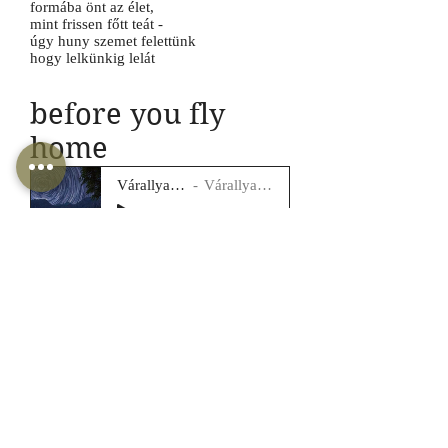
formába önt az élet,
mint frissen főtt teát -
úgy huny szemet felettünk
hogy lelkünkig lelát
before you fly
home
Várallyay Petra
Várallyay Katus
-03:51
your heart was the sun
my heart was the moon
our skies had met once
we thought we'd meet soon
planets turn around to see
the milky way we've cried
time has passed:
our skies fall apart
glistening fragments