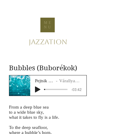
ME
NU
Jazzation
Bubbles (Buborékok)
Pejtsik Panna
Várallyay Katus
-03:42
From a deep blue sea
to a wide blue sky,
what it takes to fly is a life.
To the deep seafloor,
where a bubble’s born,