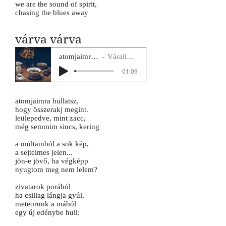
we are the sound of spirit,
chasing the blues away
várva várva
atomjaimra hullatsz
Várallyay Katus
-01:09
atomjaimra hullatsz,
hogy összerakj megint.
leülepedve, mint zacc,
még semmim sincs, kering
a múltamból a sok kép,
a sejtelmes jelen...
jön-e jövő, ha végképp
nyugtom meg nem lelem?
zivatarok porából
ha csillag lángja gyúl,
meteorunk a mából
egy új edénybe hull: