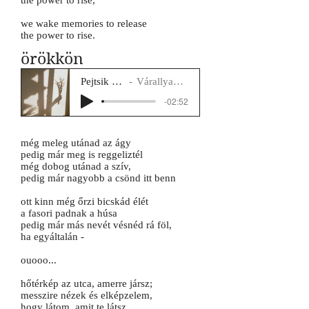
the power to rise,
we wake memories to release
the power to rise.
örökkön
Pejtsik Panna
Várallyay Katus
-02:52
még meleg utánad az ágy
pedig már meg is reggeliztél
még dobog utánad a szív,
pedig már nagyobb a csönd itt benn
ott kinn még őrzi bicskád élét
a fasori padnak a húsa
pedig már más nevét vésnéd rá föl,
ha egyáltalán -
ouooo...
hőtérkép az utca, amerre jársz;
messzire nézek és elképzelem,
hogy látom, amit te látsz,